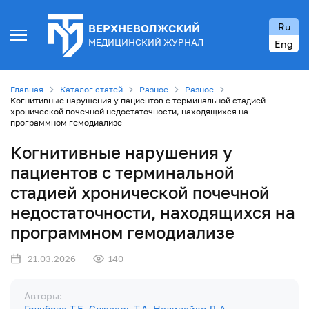
Ru
ВЕРХНЕВОЛЖСКИЙ
МЕДИЦИНСКИЙ ЖУРНАЛ
Eng
Главная
Каталог статей
Разное
Разное
Когнитивные нарушения у пациентов с терминальной стадией
хронической почечной недостаточности, находящихся на
программном гемодиализе
Когнитивные нарушения у
пациентов с терминальной
стадией хронической почечной
недостаточности, находящихся на
программном гемодиализе
21.03.2026
140
Авторы:
Голубева Т.Е.
Слюсарь Т.А.
Наливайко Д.А.