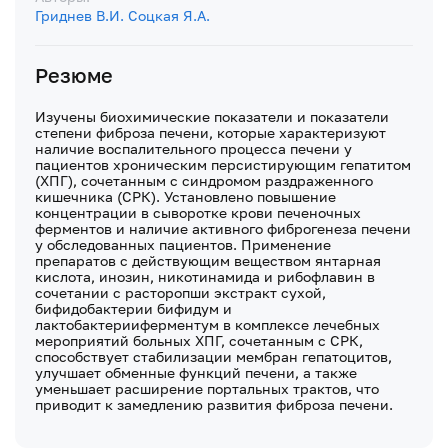
Гриднев В.И.
Соцкая Я.А.
Резюме
Изучены биохимические показатели и показатели
степени фиброза печени, которые характеризуют
наличие воспалительного процесса печени у
пациентов хроническим персистирующим гепатитом
(ХПГ), сочетанным с синдромом раздраженного
кишечника (СРК). Установлено повышение
концентрации в сыворотке крови печеночных
ферментов и наличие активного фиброгенеза печени
у обследованных пациентов. Применение
препаратов с действующим веществом янтарная
кислота, инозин, никотинамида и рибофлавин в
сочетании с расторопши экстракт сухой,
бифидобактерии бифидум и
лактобактерииферментум в комплексе лечебных
мероприятий больных ХПГ, сочетанным с СРК,
способствует стабилизации мембран гепатоцитов,
улучшает обменные функций печени, а также
уменьшает расширение портальных трактов, что
приводит к замедлению развития фиброза печени.